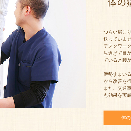
体の
つらい肩こ
送っていま
デスクワー
見過ぎで目
ていると腰
伊勢すまい
から改善を行
また、交通
も効果を実
体の