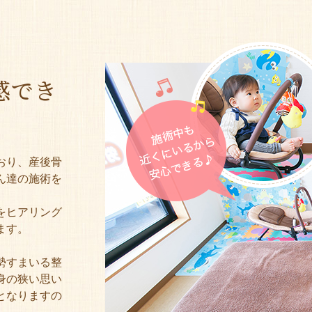
感でき
おり、産後骨
ん達の施術を
をヒアリング
ます。
勢すまいる整
身の狭い思い
となりますの