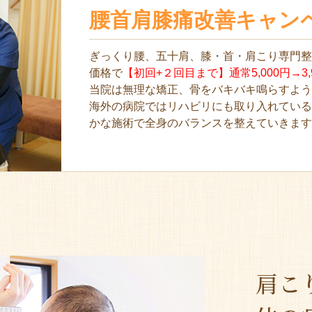
腰首肩膝痛改善キャン
ぎっくり腰、五十肩、膝・首・肩こり専門
価格で
【初回+２回目まで】通常5,000円→3,
当院は無理な矯正、骨をバキバキ鳴らすよ
海外の病院ではリハビリにも取り入れてい
かな施術で全身のバランスを整えていきま
肩こ