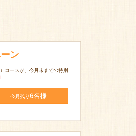
ペーン
導）コースが、今月末までの特別
円
6名様
今月残り