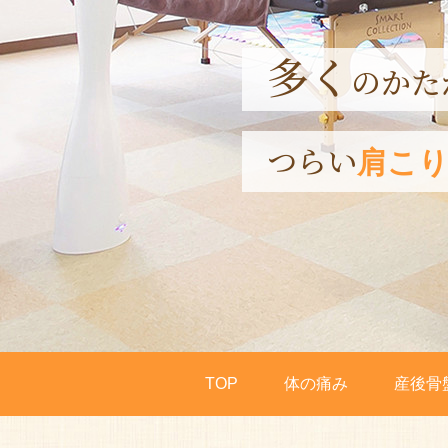
多く
産後に感じる
のかた
つらい
ママの為の
肩こ
産
TOP
体の痛み
産後骨