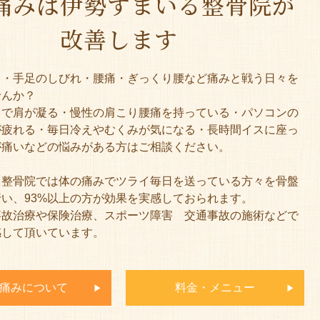
痛みは伊勢すまいる整骨院が
改善します
り・手足のしびれ・腰痛・ぎっくり腰など痛みと戦う日々を
せんか？
クで肩が凝る・慢性の肩こり腰痛を持っている・パソコンの
が疲れる・毎日冷えやむくみが気になる・長時間イスに座っ
が痛いなどの悩みがある方はご相談ください。
る整骨院では体の痛みでツライ毎日を送っている方々を骨盤
い、93%以上の方が効果を実感しておられます。
事故治療や保険治療、スポーツ障害 交通事故の施術などで
感して頂いています。
痛みについて
料金・メニュー