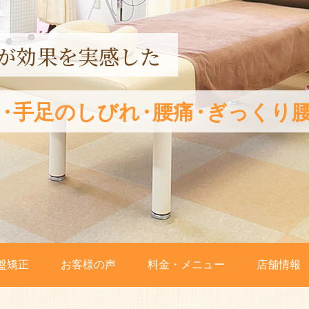
体の痛みや違和感
が効果を実感した
で効果実感
り
後骨盤矯正
・
手足のしびれ
・
腰痛
・
ぎっくり
盤矯正
お客様の声
料金・メニュー
店舗情報