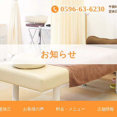
0596-63-6230
午前8:
定休
お知らせ
盤矯正
お客様の声
料金・メニュー
店舗情報