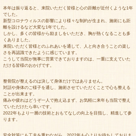
本年は振り返ると、来院いただく皆様と心の距離が近付くような1年
でした。
新型コロナウィルスの影響により様々な制約が生まれ、施術にも距
離を設けるなど大変な1年でした。
しかし、多くの皆様から励ましをいただき、胸が熱くなることも多
くありました。
来院いただく皆様とのふれあいを通して、人と向き合うことの楽し
さを再認識できたように感じています。
こうして当院が無事に営業できておりますのは、一重に支えていた
だける皆様のおかげです。
整骨院が整えるのは決して身体だけではありません。
対話や身体のご様子を通し、施術させていただくことで心も整える
ことが出来ます。
痛みや疲れはどうぞ一人で抱え込まず、お気軽に来年も当院で整え
ていただけたら幸いです。
2022年もより一層の技術とおもてなしの向上を目指し、精進して参
ります。
安全対策にも工夫を重ねながら、2022年も心よりお待ちしておりま