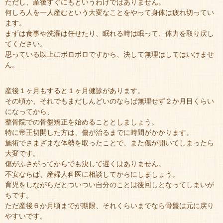
ただし、産後すぐにもというわけではありません。
何しろ人を一人産むという大変なことをやって身体は疲れ切ってい
ます。
まずは食事や洗濯は任せたり、眠れる時は眠って、体力を取り戻し
てください。
思っている以上にボロボロですから、決して無理はしてはいけませ
ん。
産後１ヶ月もすると１ヶ月健診があります。
その頃か、それでもまだしんどいのならば無理せず２か月目くらい
になってから、
整骨院での骨盤矯正を始めることとしましょう。
特に帝王切開した方は、傷が治るまでに時間がかかります。
施術でさまざまな体勢を取ったことで、また傷が開いてしまったら
大変です。
傷がふさがってからでも決して遅くはありません。
不安ならば、産婦人科医に相談してからにしましょう。
育児をしながらだとついつい自分のことは後回しとなってしまいが
ちです。
ただ産後６か月頃までが期限、それくらいまでなら骨盤は元に戻り
やすいです。