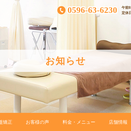
0596-63-6230
午前8:
定休
お知らせ
盤矯正
お客様の声
料金・メニュー
店舗情報