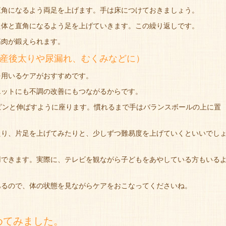
直角になるよう両足を上げます。手は床につけておきましょう。
た体と直角になるよう足を上げていきます。この繰り返しです。
筋肉が鍛えられます。
産後太りや尿漏れ、むくみなどに）
を用いるケアがおすすめです。
エットにも不調の改善にもつながるからです。
ピンと伸ばすように座ります。慣れるまで手はバランスボールの上に置
たり、片足を上げてみたりと、少しずつ難易度を上げていくといいでし
用できます。実際に、テレビを観ながら子どもをあやしている方もいる
あるので、体の状態を見ながらケアをおこなってくださいね。
めてみました。