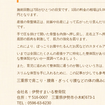
施術回数は7回がひとつの目安です。1回の料金の相場は5,000円
円となります。
産後の骨盤矯正は、妊娠や出産によって広がったり歪んだ
です。
手で圧を掛けて開いた骨盤を内側へ押し戻し、左右上下へ
底部の筋肉を刺激して、筋力の強化を図ります。
これにより、ぽっこりお腹やたるんだお尻などのスタイル
いまでは全国にたくさんの産後ケアに特化した整体院があ
な整体院がないか一度調べてみましょう。
また、育児に追われて整体院に通うのが難しいという方は
スリムな体型を手に入れるために、この記事が少しでも参
三重県で肩こり・腰痛・ぎっくり腰などの体の痛み
会社名：伊勢すまいる整骨院
住所：〒516-0007 三重県伊勢市小木町673-1
TEL：0596-63-6230