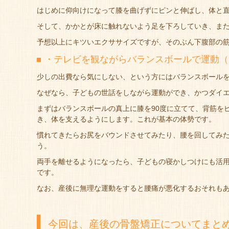
はじめに仰向けになって膝を曲げずにピンと伸ばし、体と
そして、かかとが床に触れないよう足を下ろしていき、ま
予想以上にキツいエクササイズですが、そのぶん下腹部の
・テレビを観ながらバランスボールで運動（
少しの出費なら気にしない、という方にはバランスボール
なぜなら、子どもの世話をしながら運動ができ、かつダイ
まずはバランスボールの真上に膝を90度に立てて、背筋を
き、体を支えるようにします。これが基本の体勢です。
慣れてきたらお尻をバウンドさせてみたり、腰を回してみ
う。
両手を離せるようになったら、子どもの寝かしつけにも活
です。
なお、産後に無理な運動をすると腰痛が悪化するおそれも
今回は、産後の骨盤矯正についてまと