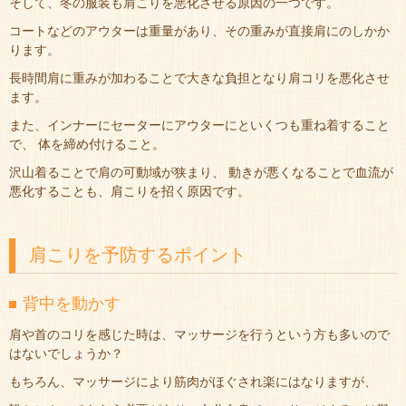
そして、冬の服装も肩こりを悪化させる原因の一つです。
コートなどのアウターは重量があり、その重みが直接肩にのしかか
ります。
長時間肩に重みが加わることで大きな負担となり肩コリを悪化させ
ます。
また、インナーにセーターにアウターにといくつも重ね着すること
で、 体を締め付けること。
沢山着ることで肩の可動域が狭まり、 動きが悪くなることで血流が
悪化することも、肩こりを招く原因です。
肩こりを予防するポイント
背中を動かす
肩や首のコリを感じた時は、マッサージを行うという方も多いので
はないでしょうか？
もちろん、マッサージにより筋肉がほぐされ楽にはなりますが、