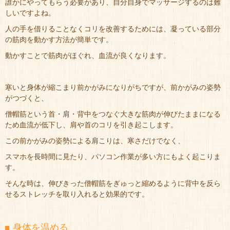
誰かにやってもらう必要があり、自分自身でマッサージするのは難
しいですよね。
人の手を借りることなくコリを改善するためには、凝っている部分
の筋肉を動かす方法が簡単です。
動かすことで筋肉がほぐれ、血流が良くなります。
寒いと身体が縮こまり前かがみになりがちですが、前かがみの姿勢
がつづくと、
僧帽筋という首・肩・背中をつなぐ大きな筋肉が伸びたままになる
ため血流が低下し、肩や首のコリを引き起こします。
この前かがみの姿勢による肩こりは、寒さだけでなく、
スマホを長時間に見たり、パソコン作業が多い方にもよく起こりま
す。
そんな時は、伸びきった僧帽筋をぎゅっと縮めるように背中を反ら
せるストレッチを取り入れると効果的です。
身体を温める