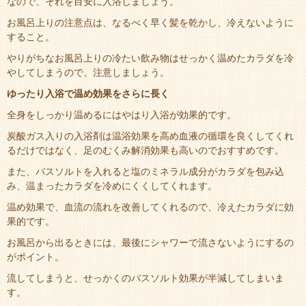
なので、それを目安に入浴しましょう。
お風呂上りの注意点は、なるべく早く髪を乾かし、冷えないように
すること。
やりがちなお風呂上りの冷たい飲み物はせっかく温めたカラダを冷
やしてしまうので、注意しましょう。
ゆったり入浴で温め効果をさらに長く
全身をしっかり温めるにはやはり入浴が効果的です。
炭酸ガス入りの入浴剤は温浴効果を高め血液の循環を良くしてくれ
るだけではなく、足のむくみ解消効果も高いのでおすすめです。
また、バスソルトを入れると塩のミネラル成分がカラダを包み込
み、温まったカラダを冷めにくくしてくれます。
温め効果で、血流の流れを改善してくれるので、冷えたカラダに効
果的です。
お風呂から出るときには、最後にシャワーで流さないようにするの
がポイント。
流してしまうと、せっかくのバスソルト効果が半減してしまいま
す。