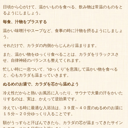
日頃から心がけて、温かいものを食べる、飲み物は常温のものをと
るようにしましょう。
毎食、汁物をプラスする
温かい味噌汁やスープなど、食事の時に汁物を摂るようにしましょ
う。
それだけで、カラダの内側からじんわり温まります。
また、温かい物をゆっくり食べることは、カラダをリラックスさ
せ、自律神経のバランスも整えてくれます。
忙しい時に一息ついて、“ゆっくり”を意識して温かい物を食べる
と、心もカラダも温まっていきます。
ぬるめのお湯で、カラダを芯から温めよう
冷え性だからと熱いお風呂に入ったり、サウナで大量の汗をかいた
りするのは、実は、かえって逆効果です。
冷えている時に最適な入浴法は、３９度～４０度のぬるめのお湯に
１５分～２０分ゆっくり入ることです。
額がうっすらと汗ばんできたら、カラダの芯が温まってきたサイン