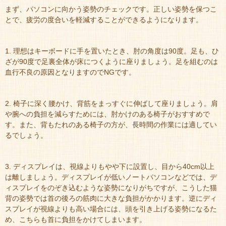
まず、パソコンに向かう姿勢のチェックです。正しい姿勢を保つこ
とで、疲労の度合いを軽減することができるようになります。
1. 理想はキーボードに手を置いたとき、肘の角度は90度。足も、ひ
ざが90度で足裏全体が床につくように座りましょう。足を組むのは
血行不良の原因となりますのでNGです。
2. 椅子に深く腰かけ、背筋をまっすぐに伸ばして座りましょう。肩
や腕への負担を減らすためには、肘かけのある椅子がおすすめで
す。また、背もたれのある椅子の方が、長時間の作業には適してい
るでしょう。
3. ディスプレイは、視線よりもやや下に設置し、目から40cm以上
は離しましょう。ディスプレイが低いノートパソコンなどでは、デ
ィスプレイをのぞき込むような姿勢になりがちですが、こうした猫
背の姿勢では首の後ろの筋肉に大きな負担がかかります。逆にディ
スプレイが視線よりも高い場合には、頭を引き上げる姿勢になるた
め、こちらも首に負担をかけてしまいます。