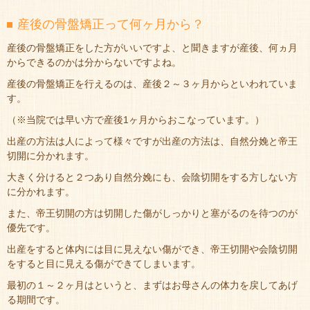
産後の骨盤矯正って何ヶ月から？
産後の骨盤矯正をした方がいいですよ、と聞きますが産後、何ヵ月
からできるのかは分からないですよね。
産後の骨盤矯正を行えるのは、産後２～３ヶ月からといわれていま
す。
（※当院では早い方で産後1ヶ月からおこなっています。）
出産の方法は人によって様々ですが出産の方法は、自然分娩と帝王
切開に分かれます。
大きく分けると２つあり自然分娩にも、会陰切開をする方しない方
に分かれます。
また、帝王切開の方は切開した傷がしっかりと塞がるのを待つのが
優先です。
出産をすると体内には目に見えない傷ができ、帝王切開や会陰切開
をすると目に見える傷ができてしまいます。
最初の１～２ヶ月はというと、まずはお母さんの体力を戻してあげ
る期間です。