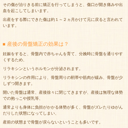
その傷が治りきる前に矯正を行ってしまうと、傷口が開き痛みや出
血を起こしてしまいます。
出産をする際にできた傷は約１～２ヵ月かけて元に戻ると言われて
います。
産後の骨盤矯正の効果は？
妊娠をすると、骨盤内で赤ちゃんを育て、分娩時に骨盤を通りやす
くするため、
リラキシンというホルモンが分泌されます。
リラキシンの作用により、骨盤周りの靭帯や筋肉が緩み、骨盤が少
しずつ開きます。
開いた骨盤は通常、産後徐々に閉じてきますが、産後は無理な体勢
での抱っこや授乳等、
通常よりも身体に負担がかかる体勢が多く、骨盤がズレたりゆがん
だりした状態になってしまい、
産前の状態まで骨盤が戻らないということも多いです。